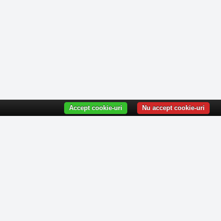
Accept cookie-uri
Nu accept cookie-uri
te la newsletter-ul nostru!
iri, workshop-uri și anunțuri de angajare/voluntariat,
rimise direct pe email-ul tău.