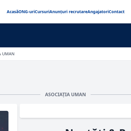
Acasă
ONG-uri
Cursuri
Anunțuri recrutare
Angajatori
Contact
A UMAN
ASOCIAȚIA UMAN