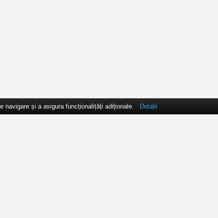
navigare și a asigura funcționalițăți adiționale.
Detalii
Abonează-
Contact
Finantare
Cele mai noi articole, șt
t
Ghid Candidat