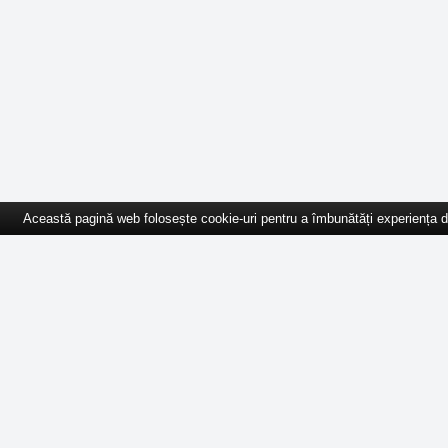
Această pagină web folosește cookie-uri pentru a îmbunătăți experiența de 
Acasă
Cursuri
Anunțuri
recrutare
Ghid Angajator
Ghid ONG